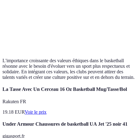
Renforce la
Performance
Responsabilité
communauté
Amène plus de
Leadership
Inclusion
diversité
L'importance croissante des valeurs éthiques dans le basketball
résonne avec le besoin d'évoluer vers un sport plus respectueux et
solidaire. En intégrant ces valeurs, les clubs peuvent attirer des
talents variés et créer une culture positive sur et en dehors du terrain.
La Tasse Avec Un Cerceau 16 Oz Basketball Mug/Tasse/Bol
Rakuten FR
19.18
EUR
Voir le prix
Under Armour Chaussures de basketball UA Jet '25 noir 41
gigasport.fr