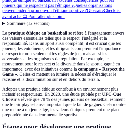
pratique éthique au basketball ?
Quelles conséquences pour les
joueurs qui ne respectent pas l'éthique ?
Quelles organisations
peuvent aider à promouvoir l'éthique sportive ?
Glossaire
Checklist
avant achat
📺 Pour aller plus loin :
Sommaire
(
12
sections
)
La
pratique éthique au basketball
se réfère à l'engagement envers
des valeurs essentielles telles que le respect, l'intégrité et la
responsabilité. Dans un sport aussi compétitif, il est crucial que les
joueurs, les entraîneurs, et les dirigeants comprennent l'importance
de respecter non seulement les règles de jeu, mais aussi les
adversaires et les organismes de régulation. Par exemple, le
mouvement pour le respect et la diversité dans le sport a gagné en
importance, avec des initiatives comme la
campagne « Respect the
Game »
. Celles-ci mettent en lumière la nécessité d'éradiquer le
racisme et la discrimination sur et en dehors du terrain.
Adopter une pratique éthique contribue à un environnement plus
inclusif et respectueux. En 2020, une étude publiée par
UFC-Que
Choisir
a révélé que 78 % des jeunes joueurs de basketball estiment
que le fair-play est aussi important que le fait de gagner. Cela montre
que même à un jeune âge, les valeurs éthiques prennent une place
prépondérante dans leur mentalité sportive.
Étapes pour développer une pratique