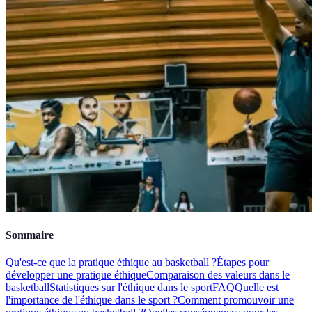
Sommaire
Qu'est-ce que la pratique éthique au basketball ?
Étapes pour
développer une pratique éthique
Comparaison des valeurs dans le
basketball
Statistiques sur l'éthique dans le sport
FAQ
Quelle est
l'importance de l'éthique dans le sport ?
Comment promouvoir une