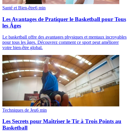
Santé et Bien-être
6
min
Les Avantages de Pratiquer le Basketball pour Tous
les Âges
Le basketball offre des avantages physiques et mentaux incroyables
pour tous les âges. Découvrez comment ce sport peut améliorer
votre bien-être global.
Techniques de Jeu
6
min
Les Secrets pour Maîtriser le Tir à Trois Points au
Basketball