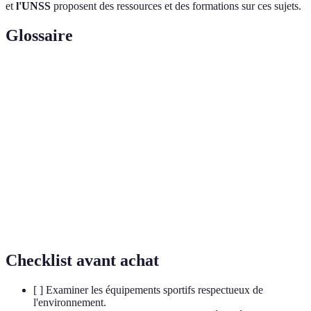
et
l'UNSS
proposent des ressources et des formations sur ces sujets.
Glossaire
Terme
Définition
Pratique sportive caractérisée par l'équité et le
Fair-play
respect des règles.
Respect des règles et principes de justice dans le
Intégrité
sport.
Obligation d’assumer les conséquences de ses
Responsabilité
actions sur le terrain.
Checklist avant achat
[ ] Examiner les équipements sportifs respectueux de
l'environnement.