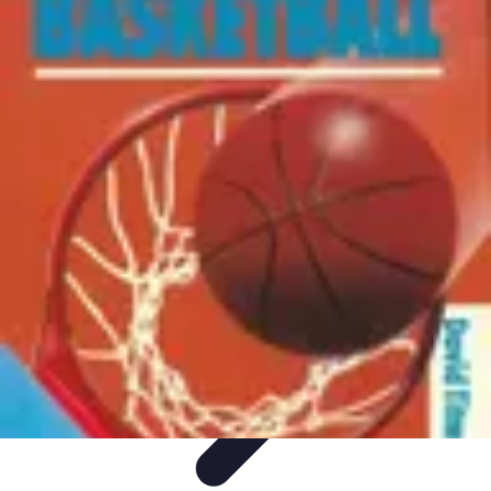
Passion Basket
Événements et Tournois
Techniques de Jeu
Entraînement et
Techniques
Actualités
Développement Personnel
Passion Basket