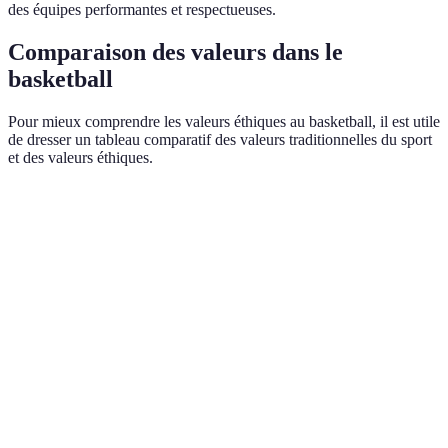
des équipes performantes et respectueuses.
Comparaison des valeurs dans le
basketball
Pour mieux comprendre les valeurs éthiques au basketball, il est utile
de dresser un tableau comparatif des valeurs traditionnelles du sport
et des valeurs éthiques.
Valeurs Traditionnelles
Valeurs Éthiques
Avantages
Créer un
Compétition
Respect
environnement
sain
Favorise un
Victoire
Intégrité
jeu juste