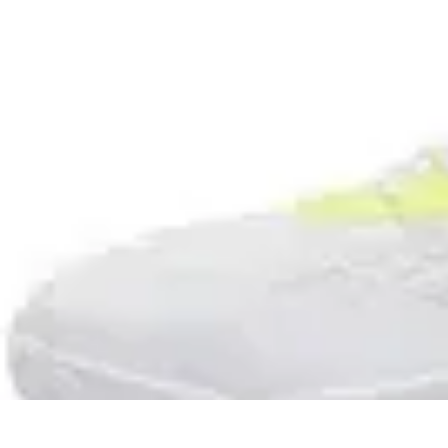
Passion Basket
Événements et Tournois
Techniques de Jeu
Entraînement et Technique
Passion Basket