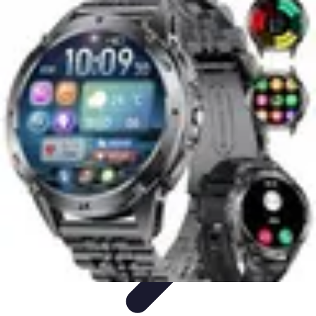
Passion Basket
Événements et Tournois
Techniques de Jeu
Entraînement et
Techniques
Actualités
Développement Personnel
Passion Basket