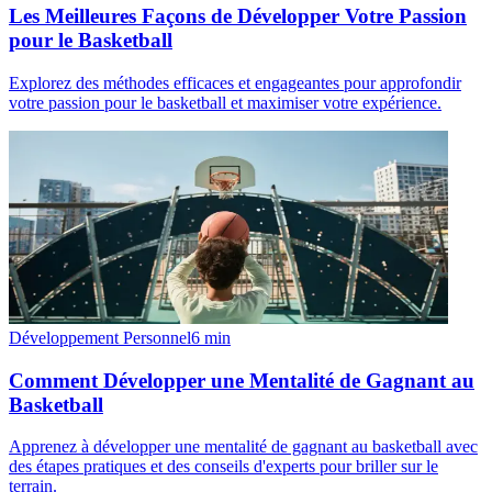
Les Meilleures Façons de Développer Votre Passion
pour le Basketball
Explorez des méthodes efficaces et engageantes pour approfondir
votre passion pour le basketball et maximiser votre expérience.
Développement Personnel
6
min
Comment Développer une Mentalité de Gagnant au
Basketball
Apprenez à développer une mentalité de gagnant au basketball avec
des étapes pratiques et des conseils d'experts pour briller sur le
terrain.