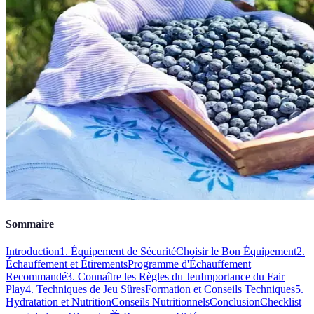
Sommaire
Introduction
1. Équipement de Sécurité
Choisir le Bon Équipement
2.
Échauffement et Étirements
Programme d'Échauffement
Recommandé
3. Connaître les Règles du Jeu
Importance du Fair
Play
4. Techniques de Jeu Sûres
Formation et Conseils Techniques
5.
Hydratation et Nutrition
Conseils Nutritionnels
Conclusion
Checklist