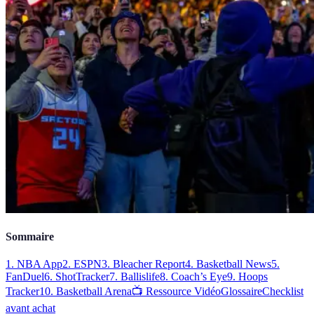
Sommaire
1. NBA App
2. ESPN
3. Bleacher Report
4. Basketball News
5.
FanDuel
6. ShotTracker
7. Ballislife
8. Coach’s Eye
9. Hoops
Tracker
10. Basketball Arena
📺 Ressource Vidéo
Glossaire
Checklist
avant achat