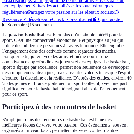
basket
Participez à un programme de mentorat
Investissez dans un
bon équipement
Suivez les actualités et les joueurs
Pratiquez
régulièrement
Partagez votre passion sur les réseaux sociaux
📺
Ressource Vidéo
Glossaire
Checklist avant achat
🧠 Quiz rapide :
Sommaire
(
15
sections
)
La
passion basketball
est bien plus qu'un simple intérêt pour le
sport. C'est une connectivité émotionnelle et physique au jeu qui
habite des milliers de personnes à travers le monde. Elle englobe
l’engagement dans des activités comme regarder des matchs,
pratiquer le tir, jouer avec des amis, et même nourrir une
connaissance approfondie des joueurs et des équipes. Le basketball,
sport d’équipe par excellence, permet non seulement de développer
des compétences physiques, mais aussi des valeurs telles que l'esprit
d'équipe, la discipline et la résilience. D’après des études, environ 40
% des jeunes en France pratiquent un sport collectif, avec une part
significative pour le basketball, témoignant ainsi de l’engouement
pour ce sport.
Participez à des rencontres de basket
S'impliquer dans des rencontres de basketball est l'une des
meilleures façons de vivre votre passion. Ces événements, souvent
organisés au niveau local, permettent de se rencontrer d'autres