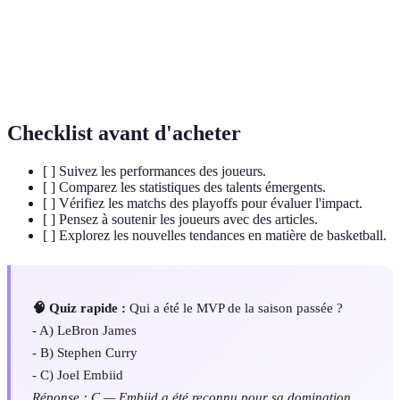
Phase finale d'une saison où les équipes disputent les
Playoffs
éliminatoires pour un titre.
Action consistant à récupérer la balle après un tir
Rebond
manqué.
Checklist avant d'acheter
[ ] Suivez les performances des joueurs.
[ ] Comparez les statistiques des talents émergents.
[ ] Vérifiez les matchs des playoffs pour évaluer l'impact.
[ ] Pensez à soutenir les joueurs avec des articles.
[ ] Explorez les nouvelles tendances en matière de basketball.
🧠 Quiz rapide :
Qui a été le MVP de la saison passée ?
- A) LeBron James
- B) Stephen Curry
- C) Joel Embiid
Réponse : C — Embiid a été reconnu pour sa domination