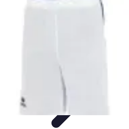
Passion Basket
Événements et Tournois
Techniques de Jeu
Entraînement et
Techniques
Actualités
Développement Personnel
Passion Basket