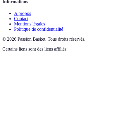
Informations
A propos
Contact
Mentions légales
Politique de confidentialité
©
2026
Passion Basket
.
Tous droits réservés.
Certains liens sont des liens affiliés.