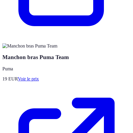
Manchon bras Puma Team
Puma
19
EUR
Voir le prix