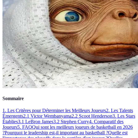
Sommaire
1. Les Critères pour Déterminer les Meilleurs Joueurs
2. Les Talents
Émergents
2.1 Victor Wembanyama
2.2 Scoot Henderson
3. Les Stars
Établies
3.1 LeBron James
3.2 Stephen Curry
4. Comparatif des
Joueurs
5. FAQ
Qui sont les meilleurs joueurs de basketball en 2026
?
Pourquoi le leadership est-il important au basketball ?
Quelle est