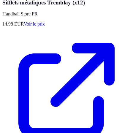
Sifflets métaliques Tremblay (x12)
Handball Store FR
14.98
EUR
Voir le prix