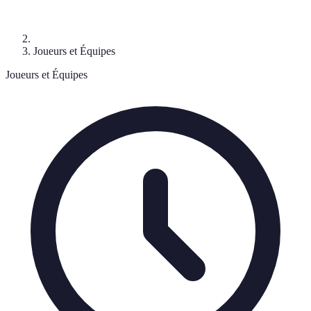
Joueurs et Équipes
Joueurs et Équipes