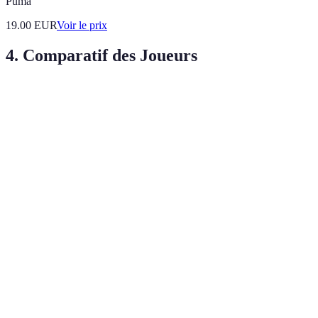
Puma
19.00
EUR
Voir le prix
4. Comparatif des Joueurs
Joueur
Position
Points par Match
Rebonds par M
Victor
Ailier
22.5
9.0
Wembanyama
Fort
Scoot
Meneur
20.0
4.5
Henderson
LeBron
Ailier
19.8
6.5
James
Stephen
Meneur
24.1
5.2
Curry