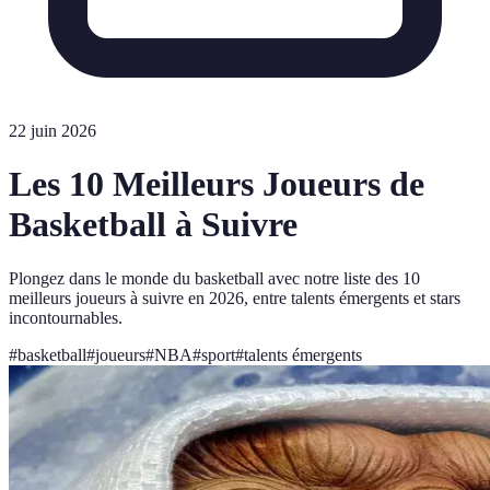
22 juin 2026
Les 10 Meilleurs Joueurs de
Basketball à Suivre
Plongez dans le monde du basketball avec notre liste des 10
meilleurs joueurs à suivre en 2026, entre talents émergents et stars
incontournables.
#
basketball
#
joueurs
#
NBA
#
sport
#
talents émergents