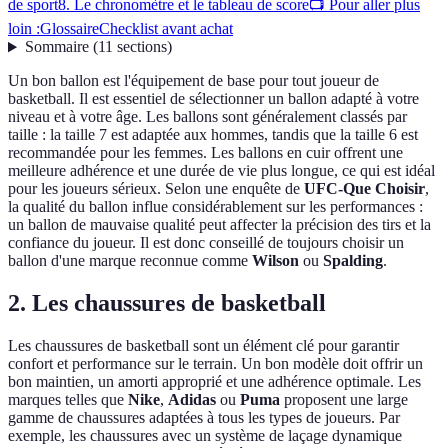
de sport
8. Le chronomètre et le tableau de score
📺 Pour aller plus
loin :
Glossaire
Checklist avant achat
Sommaire
(
11
sections
)
Un bon ballon est l'équipement de base pour tout joueur de
basketball. Il est essentiel de sélectionner un ballon adapté à votre
niveau et à votre âge. Les ballons sont généralement classés par
taille : la taille 7 est adaptée aux hommes, tandis que la taille 6 est
recommandée pour les femmes. Les ballons en cuir offrent une
meilleure adhérence et une durée de vie plus longue, ce qui est idéal
pour les joueurs sérieux. Selon une enquête de
UFC-Que Choisir
,
la qualité du ballon influe considérablement sur les performances :
un ballon de mauvaise qualité peut affecter la précision des tirs et la
confiance du joueur. Il est donc conseillé de toujours choisir un
ballon d'une marque reconnue comme
Wilson
ou
Spalding
.
2. Les chaussures de basketball
Les chaussures de basketball sont un élément clé pour garantir
confort et performance sur le terrain. Un bon modèle doit offrir un
bon maintien, un amorti approprié et une adhérence optimale. Les
marques telles que
Nike
,
Adidas
ou
Puma
proposent une large
gamme de chaussures adaptées à tous les types de joueurs. Par
exemple, les chaussures avec un système de laçage dynamique