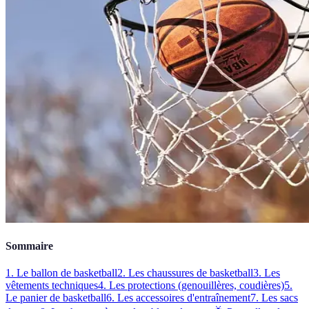
Sommaire
1. Le ballon de basketball
2. Les chaussures de basketball
3. Les
vêtements techniques
4. Les protections (genouillères, coudières)
5.
Le panier de basketball
6. Les accessoires d'entraînement
7. Les sacs