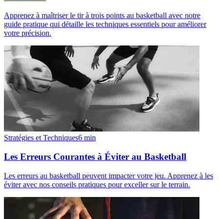
Apprenez à maîtriser le tir à trois points au basketball avec notre
guide pratique qui détaille les techniques essentiels pour améliorer
votre précision.
Stratégies et Techniques
6
min
Les Erreurs Courantes à Éviter au Basketball
Les erreurs au basketball peuvent impacter votre jeu. Apprenez à les
éviter avec nos conseils pratiques pour exceller sur le terrain.