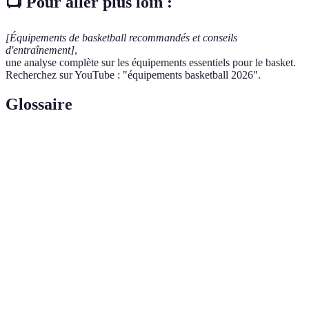
📺 Pour aller plus loin :
[Équipements de basketball recommandés et conseils
d'entraînement]
,
une analyse complète sur les équipements essentiels pour le basket.
Recherchez sur YouTube : "équipements basketball 2026".
Glossaire
Terme
Définition
Équipement sphérique utilisé pour jouer au
Ballon de
basketball, disponible en différentes tailles et
basketball
matériaux.
Chaussures
Chaussures spécifiquement conçues pour offrir
de
soutien et adhérence sur le terrain.
basketball
Équipements comme les genouillères ou coudières,
Protections