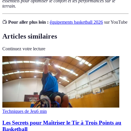
essentiels pour optimiser le confort et les performances sur le
terrain.
📺
Pour aller plus loin :
équipements basketball 2026
sur YouTube
Articles similaires
Continuez votre lecture
Techniques de Jeu
6
min
Les Secrets pour Maîtriser le Tir à Trois Points au
Basketball