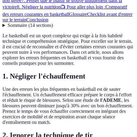
non gérée
7. Penser que le plaisir se trouve uniquement dans la
victoire
8. Négliger la nutrition
📺 Pour aller plus loin :
Comparatif
des erreurs courantes en basketball
Glossaire
Checklist avant d'entrer
sur le terrain
Conclusion
Sommaire
(
14
sections
)
Le basketball est un sport complexe qui exige à la fois habileté
technique et compréhension stratégique. Pour exceller sur le terrain,
il est crucial de reconnaître et d'éviter certaines erreurs courantes qui
peuvent nuire à vos performances. Dans cet article, nous allons
explorer les erreurs fréquentes en basketball et vous fournir des
conseils pratiques pour les surmonter.
1. Négliger l'échauffement
Une des erreurs les plus fréquentes en basketball est de sauter
l'échauffement. Un échauffement efficace prépare le corps à l'effort
et réduit le risque de blessures. Selon une étude de
l'ADEME
, les
blessures peuvent diminuer jusqu'à 30% avec un bon échauffement.
Prenez le temps de vous échauffer correctement en intégrant des
exercices de mobilité et de respiration avant chaque séance
d'entraînement ou match.
2. Ignorer la technique de tir