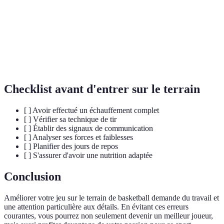
Technique de
Ensemble de méthodes pour améliorer la
tir
précision au tir.
Échange d'informations entre coéquipiers
Communication
instaurant des stratégies de jeu.
Checklist avant d'entrer sur le terrain
[ ] Avoir effectué un échauffement complet
[ ] Vérifier sa technique de tir
[ ] Établir des signaux de communication
[ ] Analyser ses forces et faiblesses
[ ] Planifier des jours de repos
[ ] S'assurer d'avoir une nutrition adaptée
Conclusion
Améliorer votre jeu sur le terrain de basketball demande du travail et
une attention particulière aux détails. En évitant ces erreurs
courantes, vous pourrez non seulement devenir un meilleur joueur,