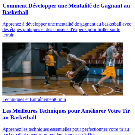
Comment Développer une Mentalité de Gagnant au
Basketball
Apprenez à développer une mentalité de gagnant au basketball avec
des étapes pratiques et des conseils d'experts pour briller sur le
terrain.
Techniques et Entraînement
6
min
Les Meilleures Techniques pour Améliorer Votre Tir
au Basketball
Apprenez les techniques essentielles pour perfectionner votre tir au
basketball et devenir un meilleur joueur en 2026.