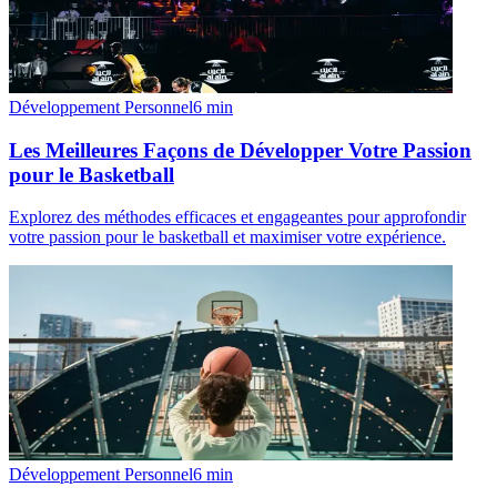
Développement Personnel
6
min
Les Meilleures Façons de Développer Votre Passion
pour le Basketball
Explorez des méthodes efficaces et engageantes pour approfondir
votre passion pour le basketball et maximiser votre expérience.
Développement Personnel
6
min