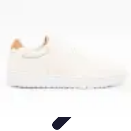
Passion Basket
Événements et Tournois
Techniques de Jeu
Entraînement et
Techniques
Actualités
Développement Personnel
Passion Basket