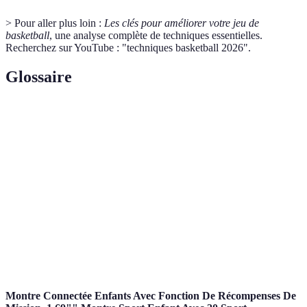
> Pour aller plus loin :
Les clés pour améliorer votre jeu de
basketball
, une analyse complète de techniques essentielles.
Recherchez sur YouTube : "techniques basketball 2026".
Glossaire
Terme
Définition
Action de faire rebondir le ballon sur le sol tout en se
Dribble
déplaçant sur le terrain.
Propulsion du ballon vers le panier dans le but de
Tir
marquer des points.
Action de transmettre le ballon à un coéquipier sur le
Passes
terrain.
Montre Connectée Enfants Avec Fonction De Récompenses De