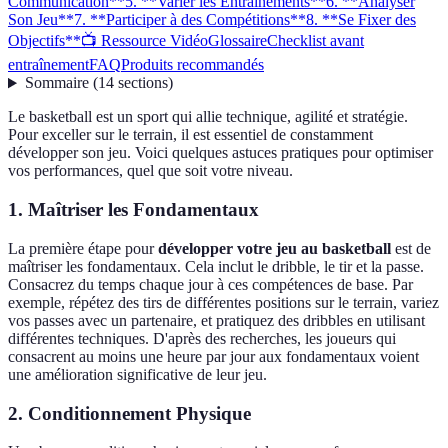
Communication**
5. **Varier les Entraînements**
6. **Analyser
Son Jeu**
7. **Participer à des Compétitions**
8. **Se Fixer des
Objectifs**
📺 Ressource Vidéo
Glossaire
Checklist avant
entraînement
FAQ
Produits recommandés
Sommaire
(
14
sections
)
Le basketball est un sport qui allie technique, agilité et stratégie.
Pour exceller sur le terrain, il est essentiel de constamment
développer son jeu. Voici quelques astuces pratiques pour optimiser
vos performances, quel que soit votre niveau.
1.
Maîtriser les Fondamentaux
La première étape pour
développer votre jeu au basketball
est de
maîtriser les fondamentaux. Cela inclut le dribble, le tir et la passe.
Consacrez du temps chaque jour à ces compétences de base. Par
exemple, répétez des tirs de différentes positions sur le terrain, variez
vos passes avec un partenaire, et pratiquez des dribbles en utilisant
différentes techniques. D'après des recherches, les joueurs qui
consacrent au moins une heure par jour aux fondamentaux voient
une amélioration significative de leur jeu.
2.
Conditionnement Physique