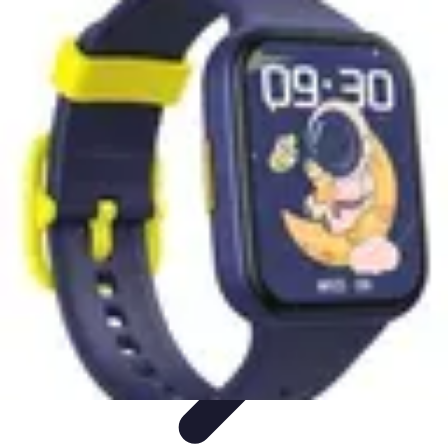
Passion Basket
Événements et Tournois
Techniques de Jeu
Entraînement et
Techniques
Actualités
Développement Personnel
Passion Basket