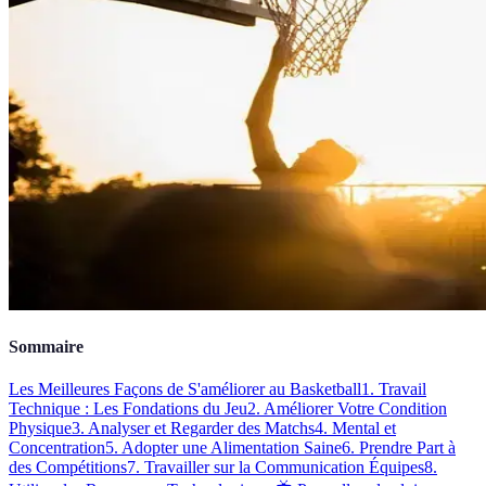
Sommaire
Les Meilleures Façons de S'améliorer au Basketball
1. Travail
Technique : Les Fondations du Jeu
2. Améliorer Votre Condition
Physique
3. Analyser et Regarder des Matchs
4. Mental et
Concentration
5. Adopter une Alimentation Saine
6. Prendre Part à
des Compétitions
7. Travailler sur la Communication Équipes
8.