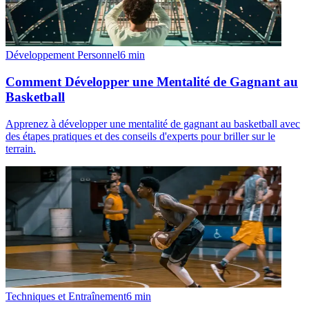
Développement Personnel
6
min
Comment Développer une Mentalité de Gagnant au
Basketball
Apprenez à développer une mentalité de gagnant au basketball avec
des étapes pratiques et des conseils d'experts pour briller sur le
terrain.
Techniques et Entraînement
6
min