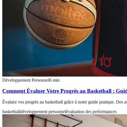
Développement Personnel
6
min
Comment Évaluer Votre Progrès au Basketball : Guid
Évaluez vos progrès au basketball grâce à notre guide pratique. Des as
basketball
développement personnel
évaluation des performances