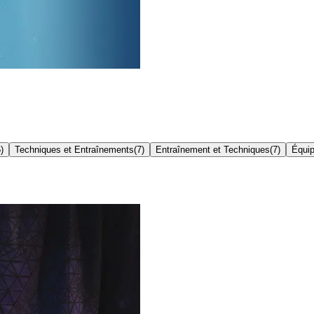
5
)
Techniques et Entraînements
(
7
)
Entraînement et Techniques
(
7
)
Équi