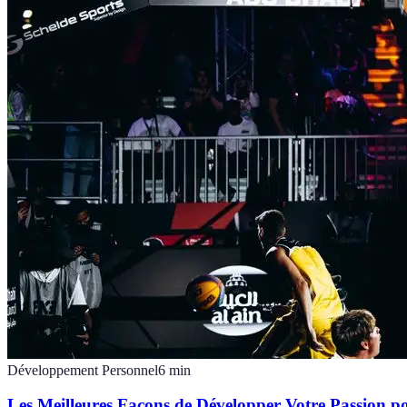
Développement Personnel
6
min
Les Meilleures Façons de Développer Votre Passion po