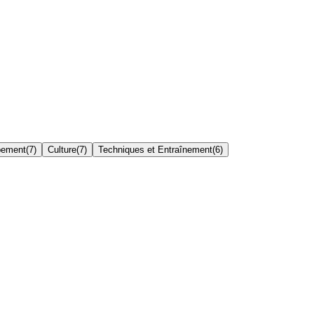
pement
(
7
)
Culture
(
7
)
Techniques et Entraînement
(
6
)