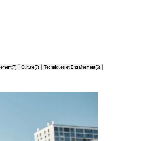
pement
(
7
)
Culture
(
7
)
Techniques et Entraînement
(
6
)