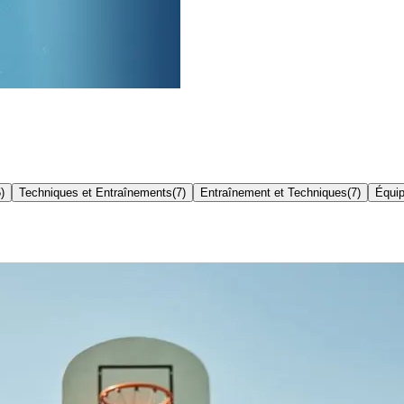
5
)
Techniques et Entraînements
(
7
)
Entraînement et Techniques
(
7
)
Équi