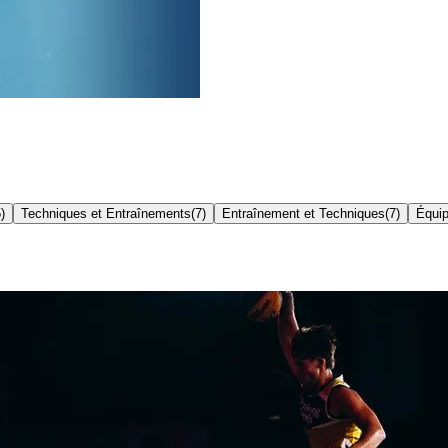
5
)
Techniques et Entraînements
(
7
)
Entraînement et Techniques
(
7
)
Équi