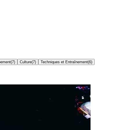
pement
(
7
)
Culture
(
7
)
Techniques et Entraînement
(
6
)